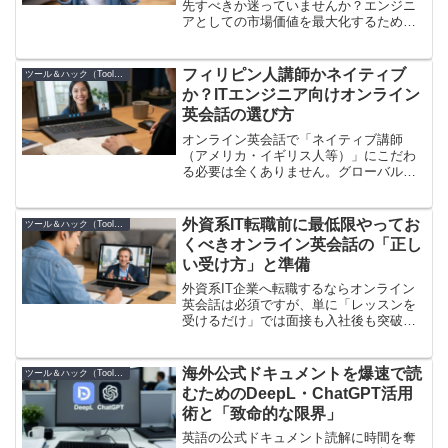
先すべきか迷っていませんか？エンジニ
アとしての市場価値を最大化するための
効果的な学習比率と、忙しい中で両方を
無理なく両立させるための「掛け算」の
学習戦略を丁寧に解説します。
フィリピン人講師かネイティブ
ツール＆ハック（Tools）
か？ITエンジニア向けオンライン
英会話の選び方
オンライン英会話で「ネイティブ講師
（アメリカ・イギリス人等）」にこだわ
る必要は全くありません。グローバルな
IT開発現場の実態と、エンジニアが講師
選びで本当に重視すべき基準を詳しく解
説します。
外資系IT転職前に最低限やってお
ツール＆ハック（Tools）
くべきオンライン英会話の「正し
い受け方」と準備
外資系IT企業へ転職するならオンライン
英会話は必須ですが、単に「レッスンを
受けるだけ」では面接も入社後も突破で
きません。採用面接や現場を想定した、
ITエンジニア向けの超実践的なスクール
活用術を丁寧に解説します。
海外公式ドキュメントを爆速で読
ツール＆ハック（Tools）
むためのDeepL・ChatGPT活用
術と「致命的な限界」
英語の公式ドキュメント読解に時間を奪