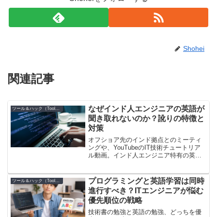
Shohei
関連記事
なぜインド人エンジニアの英語が
ツール＆ハック（Tools）
聞き取れないのか？訛りの特徴と
対策
オフショア先のインド拠点とのミーティ
ングや、YouTubeのIT技術チュートリア
ル動画。インド人エンジニア特有の英語
の発音や強いアクセント（訛り）が全く
聞き取れずに絶望しているエンジニア向
けの対策です。
プログラミングと英語学習は同時
ツール＆ハック（Tools）
進行すべき？ITエンジニアが悩む
優先順位の戦略
技術書の勉強と英語の勉強、どっちを優