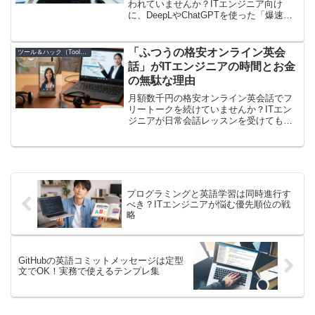
われていませんか？ITエンジニア向け
に、DeepLやChatGPTを使った「爆速ド
キュメント翻訳術」と、AI翻訳が絶対に
間違える「技術的コンテキストの限界」
を解説。機械翻訳と自力読解の黄金比を
「ふつうの格安オンライン英会
ツール＆ハック（Tools）
知り、開発スピードを劇的に上げる方法
話」がITエンジニアの時間とお金
を紹介します。
の無駄な理由
月額数千円の格安オンライン英会話でフ
リートークを続けていませんか？ITエン
ジニアが日常会話レッスンを受けても実
際の業務現場で全く通用しない理由と、
本当に選ぶべきビジネス特化型スクール
の重要性を現役エンジニアが解説しま
す。
プログラミングと英語学習は同時進行す
べき？ITエンジニアが悩む優先順位の戦
略
GitHubの英語コミットメッセージは定型
文でOK！実務で使えるテンプレ集